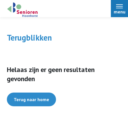
menu
Terugblikken
Home
Helaas zijn er geen resultaten
Over ons
gevonden
Nieuws
Terug naar home
Activiteiten
Terugblikken