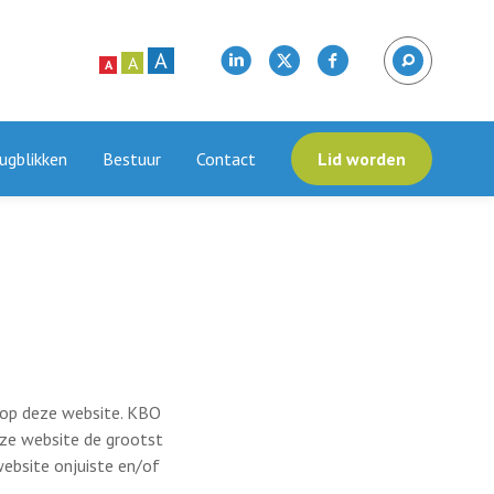
A
A
A
ugblikken
Bestuur
Contact
Lid worden
e op deze website. KBO
eze website de grootst
website onjuiste en/of