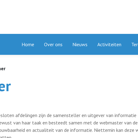
Home
Over ons
Nieuws
Activiteiten
Ter
mer
er
sloten afdelingen zijn de samensteller en uitgever van informati
g bewust van haar taak en besteedt samen met de webmaster van d
ouwbaarheid en actualiteit van de informatie. Niettemin kan deze 
atten.